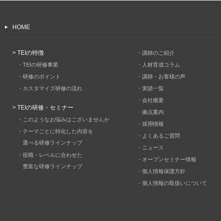
HOME
> TEIの特徴
・講師のご紹介
・TEIの研修事業
・人材育成コラム
・研修のポイント
・講師・お客様の声
・カスタマイズ研修の流れ
・実績一覧
・会社概要
> TEIの研修・セミナー
・拠点案内
・このようなお悩みはございませんか
・採用情報
・テーマごとに特化した内容を
・よくあるご質問
選べる研修ラインナップ
・ニュース
・役職・レベルに合わせた
・オープンセミナー情報
豊富な研修ラインナップ
・個人情報保護方針
・個人情報の取扱いについて