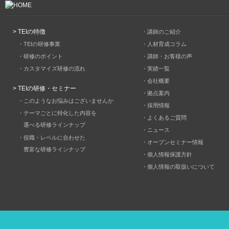
HOME
> TEIの特徴
・講師のご紹介
・TEIの研修事業
・人材育成コラム
・研修のポイント
・講師・お客様の声
・カスタマイズ研修の流れ
・実績一覧
・会社概要
> TEIの研修・セミナー
・拠点案内
・このようなお悩みはございませんか
・採用情報
・テーマごとに特化した内容を
・よくあるご質問
選べる研修ラインナップ
・ニュース
・役職・レベルに合わせた
・オープンセミナー情報
豊富な研修ラインナップ
・個人情報保護方針
・個人情報の取扱いについて