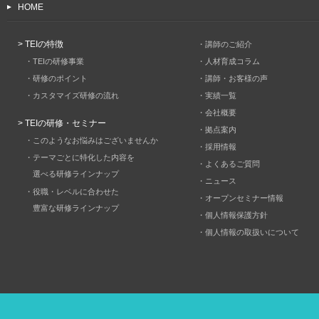
HOME
> TEIの特徴
・講師のご紹介
・TEIの研修事業
・人材育成コラム
・研修のポイント
・講師・お客様の声
・カスタマイズ研修の流れ
・実績一覧
・会社概要
> TEIの研修・セミナー
・拠点案内
・このようなお悩みはございませんか
・採用情報
・テーマごとに特化した内容を
・よくあるご質問
選べる研修ラインナップ
・ニュース
・役職・レベルに合わせた
・オープンセミナー情報
豊富な研修ラインナップ
・個人情報保護方針
・個人情報の取扱いについて