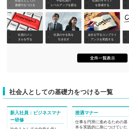
社会人としての
中堅社員の
社員のキャリア
基礎力をつける
レベルアップを図る
を形成する
社員のメン
社員のやる気を
会社を守るコンプライ
タルを守る
引き出す
アンスを実践する
社会人としての基礎力をつける一覧
新入社員：ビジネスマナ
接遇マナー
ー研修
仕事を円滑に進めるための基
本を実践的に身につけていた