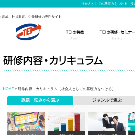
社会人としての基礎力をつける | 
材育成、社員教育、企業研修の専門サイト
TEIの研修事業
このようなお悩み
研修のポイント
テーマごとに特化
カスタマイズ研修の流れ
役職・レベルに合
HOME
> 研修内容・カリキュラム（社会人としての基礎力をつける）
課題・悩みから選ぶ
ジャンルで選ぶ