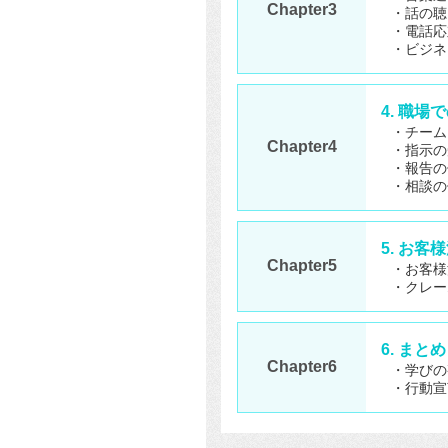
Chapter3
・話の聴
・電話応
・ビジネ
4. 職
・チーム
Chapter4
・指示の
・報告の
・相談の
5. お
Chapter5
・お客様
・クレー
6. まとめ
Chapter6
・学びの
・行動宣