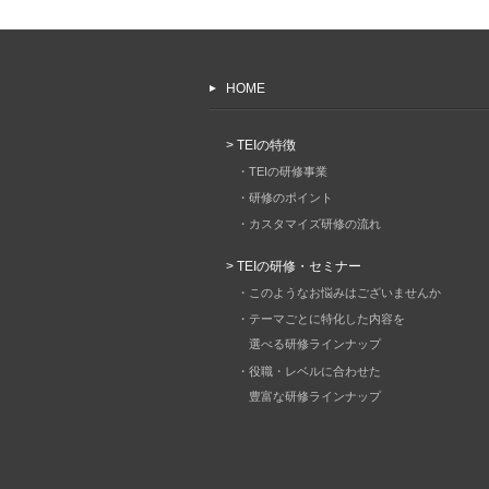
HOME
> TEIの特徴
・TEIの研修事業
・研修のポイント
・カスタマイズ研修の流れ
> TEIの研修・セミナー
・このようなお悩みはございませんか
・テーマごとに特化した内容を
選べる研修ラインナップ
・役職・レベルに合わせた
豊富な研修ラインナップ