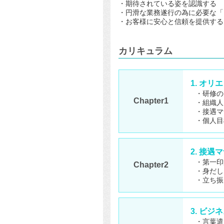
・期待されている姿を認識する
・円滑な業務遂行の為に必要な「
・お客様に安心と信頼を提供する
カリキュラム
1. オ
・研修の
Chapter1
・組織人
・接遇マ
・個人目
2. 接遇
・第一印
Chapter2
・身だし
・立ち振
3. ビ
・言葉遣