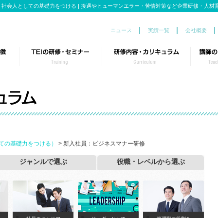
 社会人としての基礎力をつける | 接遇やヒューマンエラー・苦情対策など企業研修・人材
ニュース
実績一覧
会社概要
TEIの研修事業
このようなお悩みございませんか？
研修のポイント
テーマごとに特化した内容を選べる研修ラインナップ
カスタマイズ研修の流れ
役職・レベルに合わせた豊富な研修ラインナップ
ての基礎力をつける）
> 新入社員：ビジネスマナー研修
ジャンルで選ぶ
役職・レベルから選ぶ