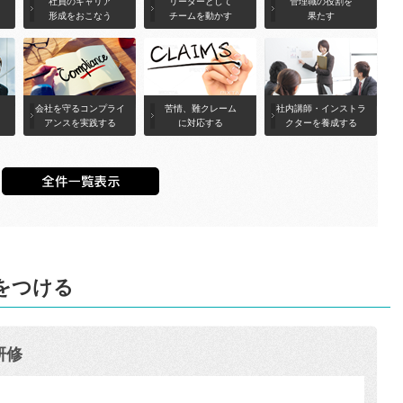
社員のキャリア
リーダーとして
管理職の役割を
形成をおこなう
チームを動かす
果たす
会社を守るコンプライ
苦情、難クレーム
社内講師・インストラ
アンスを実践する
に対応する
クターを養成する
をつける
研修