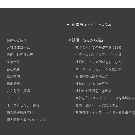
研修内容・カリキュラム
> 課題・悩みから選ぶ
・講師のご紹介
・人材育成コラム
・社会人としての基礎力をつける
・講師・お客様の声
・中堅社員のレベルアップをする
・実績一覧
・社員のキャリア形成をおこなう
・会社概要
・リーダーとしてチームを動かす
・拠点案内
・管理職の役割を果たす
・採用情報
・社員のメンタルを守る
・よくあるご質問
・社員のやる気を引き出す
・ニュース
・会社を守るコンプライアンスを実践する
・オープンセミナー情報
・苦情、難クレームに対応する
・個人情報保護方針
・社内講師・インストラクターを養成する
・個人情報の取扱いについて