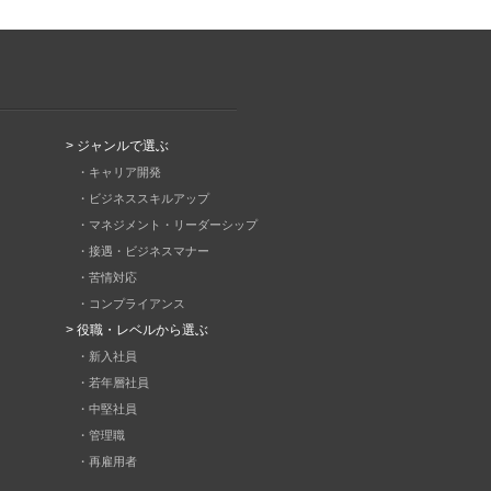
> ジャンルで選ぶ
・キャリア開発
・ビジネススキルアップ
・マネジメント・リーダーシップ
・接遇・ビジネスマナー
・苦情対応
・コンプライアンス
> 役職・レベルから選ぶ
・新入社員
・若年層社員
・中堅社員
・管理職
・再雇用者