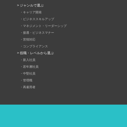
> ジャンルで選ぶ
・キャリア開発
・ビジネススキルアップ
・マネジメント・リーダーシップ
・接遇・ビジネスマナー
・苦情対応
・コンプライアンス
> 役職・レベルから選ぶ
・新入社員
・若年層社員
・中堅社員
・管理職
・再雇用者