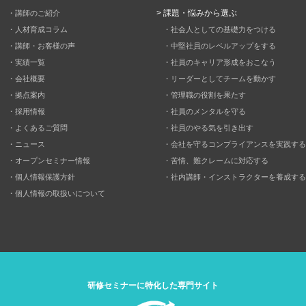
> 課題・悩みから選ぶ
・講師のご紹介
・人材育成コラム
・社会人としての基礎力をつける
・講師・お客様の声
・中堅社員のレベルアップをする
・実績一覧
・社員のキャリア形成をおこなう
・会社概要
・リーダーとしてチームを動かす
・拠点案内
・管理職の役割を果たす
・採用情報
・社員のメンタルを守る
・よくあるご質問
・社員のやる気を引き出す
・ニュース
・会社を守るコンプライアンスを実践する
・オープンセミナー情報
・苦情、難クレームに対応する
・個人情報保護方針
・社内講師・インストラクターを養成する
・個人情報の取扱いについて
研修セミナーに特化した専門サイト