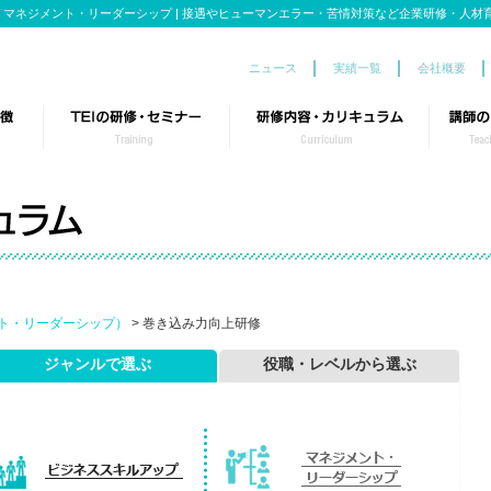
マネジメント・リーダーシップ | 接遇やヒューマンエラー・苦情対策など企業研修・人材育
ニュース
実績一覧
会社概要
TEIの研修事業
このようなお悩みございませんか？
研修のポイント
テーマごとに特化した内容を選べる研修ラインナップ
カスタマイズ研修の流れ
役職・レベルに合わせた豊富な研修ラインナップ
ト・リーダーシップ）
> 巻き込み力向上研修
ジャンルで選ぶ
役職・レベルから選ぶ