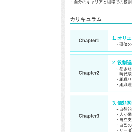
・自分のキャリアと組織での役割
カリキュラム
1. オ
Chapter1
・研修の
2. 役割
～巻き込
Chapter2
・時代環
・組織リ
・組織理
3. 信
～自律的
・人が動
Chapter3
・自立支
・自己の
・リーダ