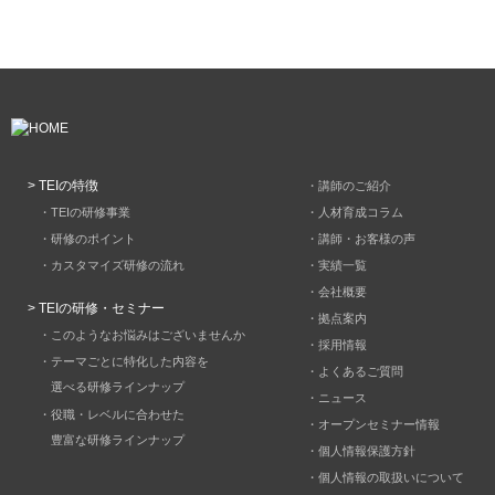
HOME
> TEIの特徴
・講師のご紹介
・TEIの研修事業
・人材育成コラム
・研修のポイント
・講師・お客様の声
・カスタマイズ研修の流れ
・実績一覧
・会社概要
> TEIの研修・セミナー
・拠点案内
・このようなお悩みはございませんか
・採用情報
・テーマごとに特化した内容を
・よくあるご質問
選べる研修ラインナップ
・ニュース
・役職・レベルに合わせた
・オープンセミナー情報
豊富な研修ラインナップ
・個人情報保護方針
・個人情報の取扱いについて