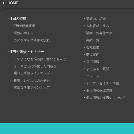
HOME
> TEIの特徴
・講師のご紹介
・TEIの研修事業
・人材育成コラム
・研修のポイント
・講師・お客様の声
・カスタマイズ研修の流れ
・実績一覧
・会社概要
> TEIの研修・セミナー
・拠点案内
・このようなお悩みはございませんか
・採用情報
・テーマごとに特化した内容を
・よくあるご質問
選べる研修ラインナップ
・ニュース
・役職・レベルに合わせた
・オープンセミナー情報
豊富な研修ラインナップ
・個人情報保護方針
・個人情報の取扱いについて